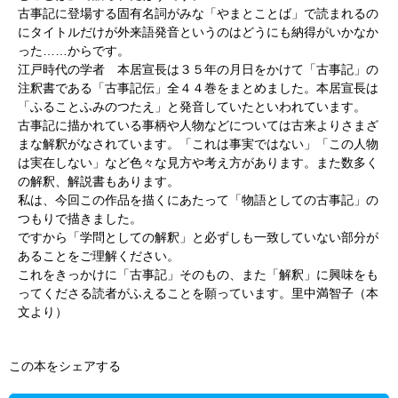
古事記に登場する固有名詞がみな「やまとことば」で読まれるの
にタイトルだけが外来語発音というのはどうにも納得がいかなか
った……からです。
江戸時代の学者 本居宣長は３５年の月日をかけて「古事記」の
注釈書である「古事記伝」全４４巻をまとめました。本居宣長は
「ふることふみのつたえ」と発音していたといわれています。
古事記に描かれている事柄や人物などについては古来よりさまざ
まな解釈がなされています。「これは事実ではない」「この人物
は実在しない」など色々な見方や考え方があります。また数多く
の解釈、解説書もあります。
私は、今回この作品を描くにあたって「物語としての古事記」の
つもりで描きました。
ですから「学問としての解釈」と必ずしも一致していない部分が
あることをご理解ください。
これをきっかけに「古事記」そのもの、また「解釈」に興味をも
ってくださる読者がふえることを願っています。里中満智子（本
文より）
この本をシェアする