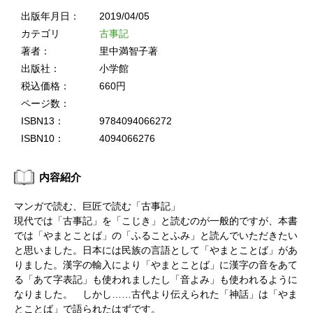
出版年月日：
2019/04/05
カテゴリ
古事記
著者：
里中満智子著
出版社：
小学館
税込価格：
660円
ページ数：
ISBN13：
9784094066272
ISBN10：
4094066276
内容紹介
マンガで読む、巨匠で読む「古事記」
現代では「古事記」を「こじき」と読むのが一般的ですが、本書
では「やまとことば」の「ふることふみ」と読んでいただきたい
と思いました。日本には民族の言語として「やまとことば」があ
りました。漢字の輸入により「やまとことば」に漢字の音をあて
る「あて字表記」も使われましたし「音よみ」も使われるように
なりました。 しかし……古代より伝えられた「神話」は「やま
とことば」で語られたはずです。