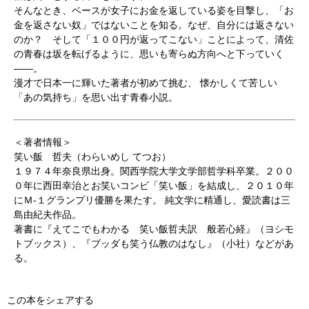
そんなとき、ベースが女子にお金を返している姿を目撃し、「お
金を返さない奴」ではないことを知る。なぜ、自分には返さない
のか？ そして「１００円が返ってこない」ことによって、清佐
の青春は坂を転げるように、思いも寄らぬ方向へと下っていく
――。
漫才で日本一に輝いた著者が初めて挑む、 懐かしくて苦しい
「あの気持ち」を思い出す青春小説。
＜著者情報＞
笑い飯 哲夫（わらいめし てつお）
１９７４年奈良県出身。関西学院大学文学部哲学科卒業。２００
０年に西田幸治とお笑いコンビ「笑い飯」を結成し、２０１０年
にＭ-１グランプリ優勝を果たす。 純文学に精通し、愛読書は三
島由紀夫作品。
著書に『えてこでもわかる 笑い飯哲夫訳 般若心経』（ヨシモ
トブックス）、『ブッダも笑う仏教のはなし』（小社）などがあ
る。
この本をシェアする