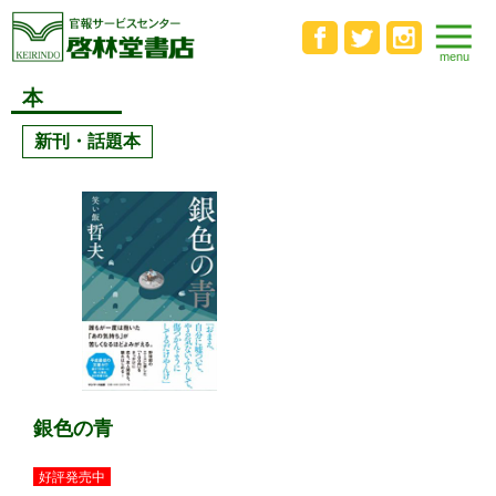
本
新刊・話題本
銀色の青
好評発売中