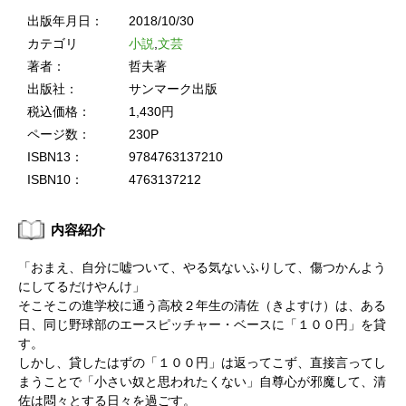
出版年月日：
2018/10/30
カテゴリ
小説
,
文芸
著者：
哲夫著
出版社：
サンマーク出版
税込価格：
1,430円
ページ数：
230P
ISBN13：
9784763137210
ISBN10：
4763137212
内容紹介
「おまえ、自分に嘘ついて、やる気ないふりして、傷つかんよう
にしてるだけやんけ」
そこそこの進学校に通う高校２年生の清佐（きよすけ）は、ある
日、同じ野球部のエースピッチャー・ベースに「１００円」を貸
す。
しかし、貸したはずの「１００円」は返ってこず、直接言ってし
まうことで「小さい奴と思われたくない」自尊心が邪魔して、清
佐は悶々とする日々を過ごす。