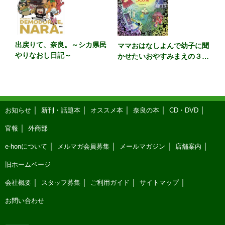
出戻りて、奈良。～シカ県民
ママおはなしよんで幼子に聞
やりなおし日記～
かせたいおやすみまえの３６
５話 カラー版
お知らせ
新刊・話題本
オススメ本
奈良の本
CD・DVD
官報
外商部
e-honについて
メルマガ会員募集
メールマガジン
店舗案内
旧ホームページ
会社概要
スタッフ募集
ご利用ガイド
サイトマップ
お問い合わせ