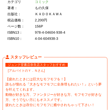
カテゴリ
コミック
著者：
もの久保
出版社：
ＫＡＤＯＫＡＷＡ
税込価格：
2,200円
ページ数：
156P
ISBN13：
978-4-04604-938-4
ISBN10：
4-04-604938-3
スタッフレビュー
ジュンク堂書店奈良店スタッフおすすめ
[アルバイトのＹ．Ｎさん]
【疲れたときには巨大なモフモフを！】
誰もが憧れる『大きなモフモフに全身埋もれたい！』という夢
を叶えてくれます。
動物が好きな方、ファンタジーが好きな方、モフモフが好きな
方、そうでない方にもオススメです。
疲れたときは存分にモフモフに癒やされちゃって下さい！