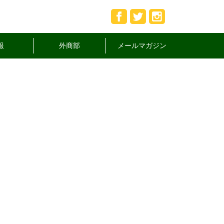
報
外商部
メールマガジン