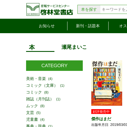
本を探す
お知らせ
新刊・話題本
オス
本
瀬尾まいこ
CATEGORY
美術・音楽
(4)
コミック（文庫）
(1)
コミック
(8)
雑誌（月刊誌）
(1)
ムック
(8)
好評発売中
文芸
(5)
傑作はまだ
児童書
(4)
出版年月日
2019/03/0
事典・辞典
(1)