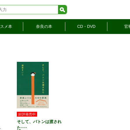
検索
スメ本
奈良の本
CD・DVD
官
好評発売中
そして、バトンは渡され
た･･･
1