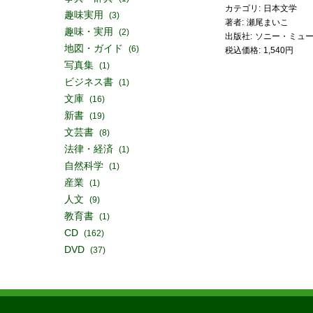
カテゴリ
日本文学
趣味実用
(3)
著者
瀬尾まいこ
趣味・実用
(2)
出版社
地図・ガイド
(6)
税込価格
1,540円
写真集
(1)
ビジネス書
(1)
文庫
(16)
新書
(19)
文芸書
(8)
法律・経済
(1)
自然科学
(1)
産業
(1)
人文
(9)
教育書
(1)
CD
(162)
DVD
(37)