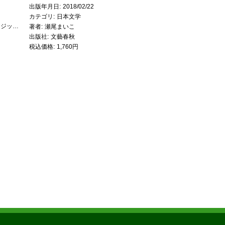
出版年月日
2018/02/22
カテゴリ
日本文学
ソニー・ミュージックエンタテインメント
著者
瀬尾まいこ
出版社
文藝春秋
税込価格
1,760円