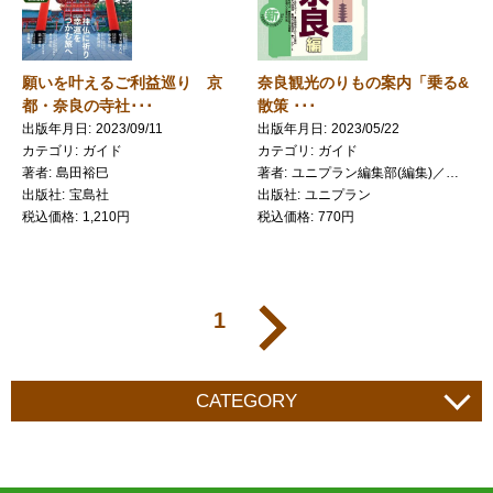
願いを叶えるご利益巡り 京
奈良観光のりもの案内「乗る&
都・奈良の寺社･･･
散策 ･･･
出版年月日
2023/09/11
出版年月日
2023/05/22
カテゴリ
ガイド
カテゴリ
ガイド
著者
島田裕巳
著者
ユニプラン編集部(編集)／近鉄電車(著/文)／奈良交通バス(著/文)
出版社
宝島社
出版社
ユニプラン
税込価格
1,210円
税込価格
770円
1
CATEGORY