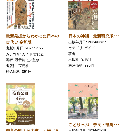
最新発掘からわかった日本の
日本の神話 最新研究版･･･
古代史 令和版･･･
出版年月日
2024/02/27
カテゴリ
ガイド
出版年月日
2024/04/22
著者
-
カテゴリ
ガイド,古代史
出版社
宝島社
著者
瀧音能之／監修
税込価格
990円
出版社
宝島社
税込価格
891円
ことりっぷ 奈良・飛鳥･･･
奈良公園の案内書 ～極（き
出版年月日
2024/01/18