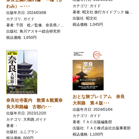
わみ）～･･･
カテゴリ
ガイド
著者
昭文社 旅行ガイドブック 編集部
出版年月日
2024/03/08
出版社
昭文社
カテゴリ
ガイド
税込価格
1,045円
著者
千田 稔／監修、奈良県／編集
出版社
角川アスキー総合研究所
税込価格
1,650円
おとな旅プレミアム 奈良
奈良社寺案内 散策＆観賞奈
大和路 第４版･･･
良大和路編 古都の･･･
出版年月日
2024/01/04
出版年月日
2023/12/20
カテゴリ
ガイド
カテゴリ
大和路,ガイド
著者
ＴＡＣ出版編集部
著者
-
出版社
ＴＡＣ株式会社出版事業部
出版社
ユニプラン
税込価格
1,100円
税込価格
600円