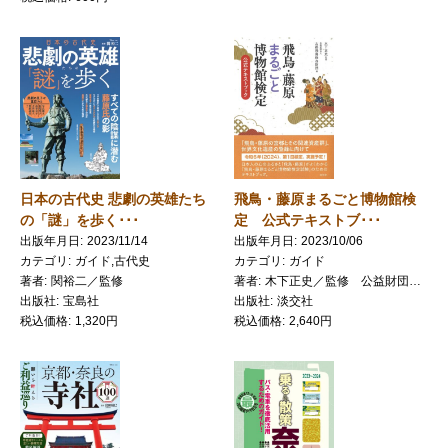
日本の古代史 悲劇の英雄たち
飛鳥・藤原まるごと博物館検
の「謎」を歩く･･･
定 公式テキストブ･･･
出版年月日
2023/11/14
出版年月日
2023/10/06
カテゴリ
ガイド,古代史
カテゴリ
ガイド
著者
関裕二／監修
著者
木下正史／監修 公益財団法人 古都飛鳥保存財団／編集
出版社
宝島社
出版社
淡交社
税込価格
1,320円
税込価格
2,640円