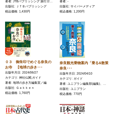
著者
-
著者
JTBパブリッシング 旅行ガイドブック 編集部／編集
出版社
サイバーメディア
出版社
ＪＴＢパブリッシング
税込価格
1,200円
税込価格
1,430円
０３ 御朱印でめぐる奈良の
奈良観光乗物案内「乗る&散策
お寺 【地球の歩き･･･
奈良･･･
出版年月日
2024/06/27
出版年月日
2024/04/10
カテゴリ
神社仏閣,ガイド
カテゴリ
ガイド
著者
地球の歩き方編集室／編
著者
ユニプラン編集部(編集)、奈良交通バス(著/文)、近鉄電車(著/文)
出版社
Ｇａｋｋｅｎ
出版社
ユニプラン
税込価格
1,760円
税込価格
770円