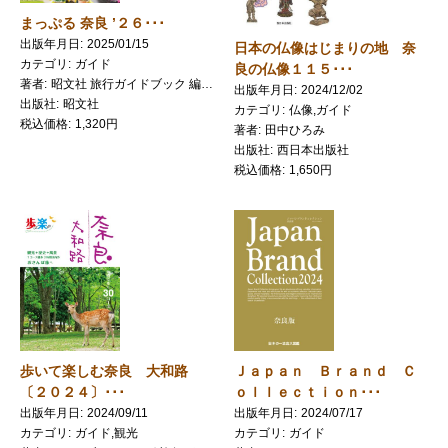
まっぷる 奈良 ’２６･･･
出版年月日
2025/01/15
日本の仏像はじまりの地 奈
カテゴリ
ガイド
良の仏像１１５･･･
著者
昭文社 旅行ガイドブック 編集部／編集
出版年月日
2024/12/02
出版社
昭文社
カテゴリ
仏像,ガイド
税込価格
1,320円
著者
田中ひろみ
出版社
西日本出版社
税込価格
1,650円
Ｊａｐａｎ Ｂｒａｎｄ Ｃ
歩いて楽しむ奈良 大和路
ｏｌｌｅｃｔｉｏｎ･･･
〔２０２４〕･･･
出版年月日
2024/07/17
出版年月日
2024/09/11
カテゴリ
ガイド
カテゴリ
ガイド,観光