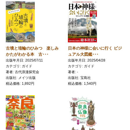
古墳と埴輪のひみつ 楽しみ
日本の神様に会いに行く ビジ
かたがわかる本 古･･･
ュアル大図鑑･･･
出版年月日
2025/07/11
出版年月日
2025/04/28
カテゴリ
ガイド
カテゴリ
ガイド
著者
古代浪漫探究会
著者
-
出版社
メイツ出版
出版社
宝島社
税込価格
1,892円
税込価格
1,540円