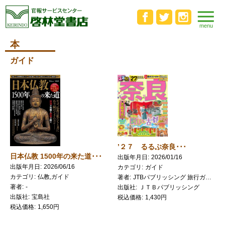
本
ガイド
’２７ るるぶ奈良･･･
日本仏教 1500年の来た道･･･
出版年月日
2026/01/16
出版年月日
2026/06/16
カテゴリ
ガイド
カテゴリ
仏教,ガイド
著者
JTBパブリッシング 旅行ガイドブック 編集部／編
著者
-
出版社
ＪＴＢパブリッシング
出版社
宝島社
税込価格
1,430円
税込価格
1,650円