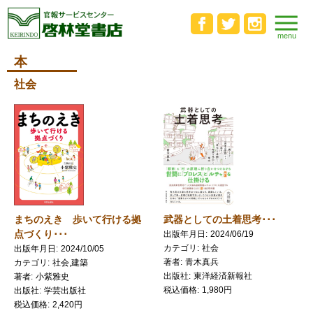
本
社会
武器としての土着思考･･･
まちのえき 歩いて行ける拠
点づくり･･･
出版年月日
2024/06/19
カテゴリ
社会
出版年月日
2024/10/05
著者
青木真兵
カテゴリ
社会,建築
出版社
東洋経済新報社
著者
小紫雅史
税込価格
1,980円
出版社
学芸出版社
税込価格
2,420円