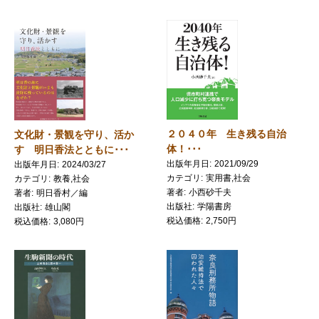
２０４０年 生き残る自治
文化財・景観を守り、活か
体！･･･
す 明日香法とともに･･･
出版年月日
2021/09/29
出版年月日
2024/03/27
カテゴリ
実用書,社会
カテゴリ
教養,社会
著者
小西砂千夫
著者
明日香村／編
出版社
学陽書房
出版社
雄山閣
税込価格
2,750円
税込価格
3,080円