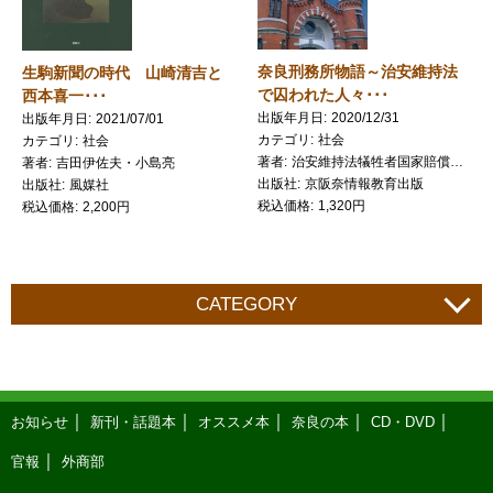
奈良刑務所物語～治安維持法
生駒新聞の時代 山崎清吉と
で囚われた人々･･･
西本喜一･･･
出版年月日
2020/12/31
出版年月日
2021/07/01
カテゴリ
社会
カテゴリ
社会
著者
治安維持法犠牲者国家賠償要求同盟 奈良県本部／編
著者
吉田伊佐夫・小島亮
出版社
京阪奈情報教育出版
出版社
風媒社
税込価格
1,320円
税込価格
2,200円
CATEGORY
お知らせ
新刊・話題本
オススメ本
奈良の本
CD・DVD
官報
外商部