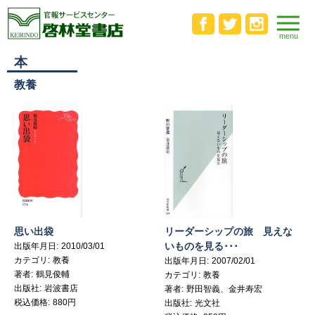
本
教養
思い出袋
リーダーシップの旅 見えな
いものを見る･･･
出版年月日
2010/03/01
カテゴリ
教養
出版年月日
2007/02/01
著者
鶴見俊輔
カテゴリ
教養
出版社
岩波書店
著者
野田智義、金井寿宏
税込価格
880円
出版社
光文社