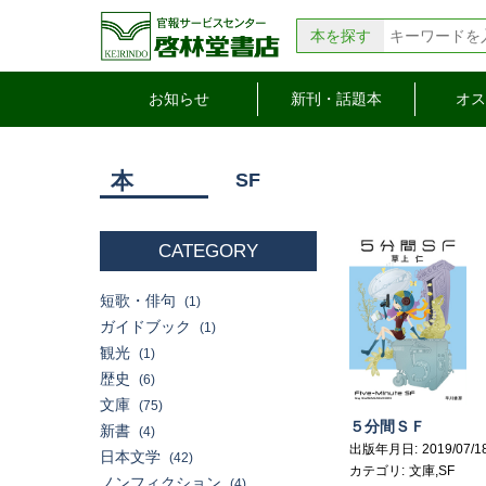
本を探す
お知らせ
新刊・話題本
オス
本
SF
CATEGORY
短歌・俳句
(1)
ガイドブック
(1)
観光
(1)
歴史
(6)
文庫
(75)
５分間ＳＦ
新書
(4)
出版年月日
2019/07/1
日本文学
(42)
カテゴリ
文庫,SF
ノンフィクション
(4)