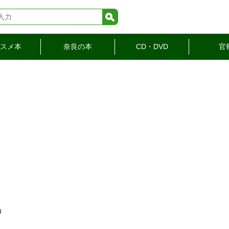
検索
スメ本
奈良の本
CD・DVD
官
8