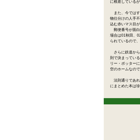
に根差しているが
また、今ではす
物仕分けの人手不
込む赤いマス目が
郵便番号が面白
場合は01秋田、
られているので、
さらに鉄道からは
則で決まっている
リー・ポッターに
空のホームなので
法則通りであれ
にまとめた本は珍