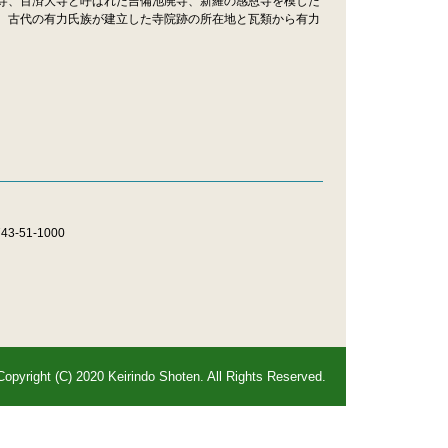
寺、百済大寺と呼ばれた吉備池廃寺、新羅の感恩寺を模した
。古代の有力氏族が建立した寺院跡の所在地と瓦類から有力
-51-1000
Copyright (C) 2020 Keirindo Shoten. All Rights Reserved.