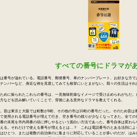
すべての番号にドラマが
は番号が溢れている。電話番号、郵便番号、車のナンバープレート、お好きな方で
ナンバーなど、身近な例を見渡してみても枚挙にいとまがない。我々の生活はそれ
ために振られたこれらの番号は、一見無味乾燥なイメージで受け止められがちだ。
方などを読み解いていくことで、背後にある意外なドラマを教えてくれる。
昔は東京と大阪では桁数が9桁、その他の市は10桁の番号だった。そのため昔は
て使用される電話番号が増えて行き、空き番号の残りが少なくなってきた。全ての
番の末尾を市内局番の頭に押しやるという面白い方法であった。番号自体は変わら
える。それだけで使える番号が増えるとは…？ これは電話番号のとある法則によ
はひとつ、または複数の自治体のに集まりに対応していることが多いのだが、はみ