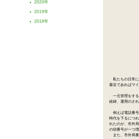
2020
2019
2018
私たちの日常に
最近であればマイ
一元管理をする
経緯、運用のされ
例えば電話番号。
時代を下るにつれ
れたのが、市外局
の頭番号が一つ増
また、市外局番