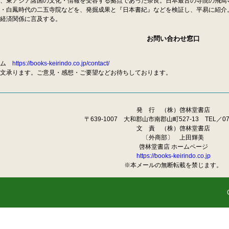
、東アジア諸国の文化・情報を受容する拠点であった奈良。日本最古の寺院の飛鳥
・白鳳時代の二五寺院などを、発掘成果と『日本書紀』などを検証し、平易に紹介
経済関係に言及する。
お問い合わせ窓口
ーム
https://books-keirindo.co.jp/contact/
文承ります。ご意見・感想・ご要望などお待ちしております。
発 行 （株）啓林堂書店
〒639-1007 大和郡山市南郡山町527-13 TEL／0743
文 責 （株）啓林堂書店
〔外商部〕 上田輝美
啓林堂書店 ホームページ
https://books-keirindo.co.jp
※本メールの無断転載を禁じます。