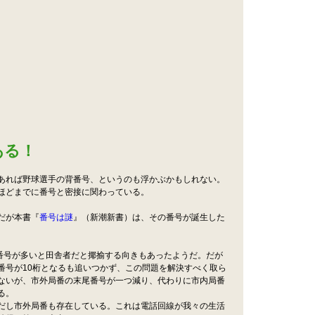
ある！
あれば野球選手の背番号、というのも浮かぶかもしれない。
ほどまでに番号と密接に関わっている。
だが本書『
番号は謎
』（新潮新書）は、その番号が誕生した
番号が多いと田舎者だと揶揄する向きもあったようだ。だが
番号が10桁となるも追いつかず、この問題を解決すべく取ら
ないが、市外局番の末尾番号が一つ減り、代わりに市内局番
る。
だし市外局番も存在している。これは電話回線が我々の生活