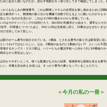
ために起きた違いなのだが…思わず地図を引っ張り出してきて確認してしまった。
っかりおなじみの郵便番号。これは郵便システムの合理化を推し進めるために旧郵
足を解消すべく、郵便物の振り分けを機械で自動で行えるように動いたのがそもそ
並んでいるのが主流だが、これはその時の働きかけから登場している。
いのはそのナンバリングの法則だろう。頭の00が札幌市から始まり、通常ならその
02岩手、03青森とつづいたあと、04から09は北海道に戻り、10番台はなぜかい
ぜひ注目してみて欲しい。
駅のホーム番号が紹介されている。○番線、とされる番号の振り方は駅長室に近い
というわけではないらしい。なお、0番線があるのに1番線がない!? といった不
登場するキングス・クロス駅は、ハリーたちが魔法学校へと向かう9と3/4番線の
残念ながら実在はしない。
ば分かりやすいところ、様々な配慮がなされた結果、複雑怪奇な様相を見せる番号
しい。本書を読み終える頃には、すっかり番号の虜となっていることだろう。
＜今月の私の一冊＞