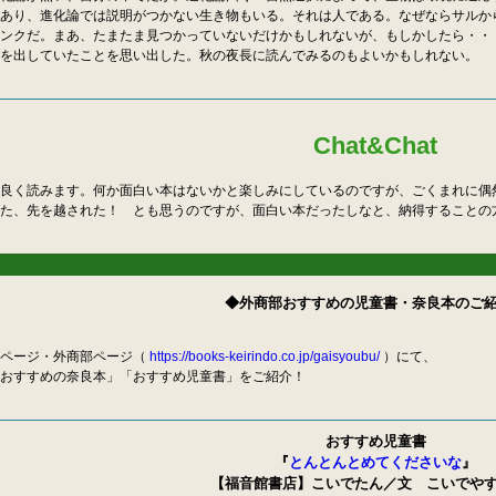
あり、進化論では説明がつかない生き物もいる。それは人である。なぜならサルか
ンクだ。まあ、たまたま見つかっていないだけかもしれないが、もしかしたら・・・
を出していたことを思い出した。秋の夜長に読んでみるのもよいかもしれない。
Chat&Chat
良く読みます。何か面白い本はないかと楽しみにしているのですが、ごくまれに偶
た、先を越された！ とも思うのですが、面白い本だったしなと、納得することの
◆外商部おすすめの児童書・奈良本のご
ページ・外商部ページ（
https://books-keirindo.co.jp/gaisyoubu/
）にて、
おすすめの奈良本」「おすすめ児童書」をご紹介！
おすすめ児童書
『
とんとんとめてくださいな
』
【福音館書店】こいでたん／文 こいでや