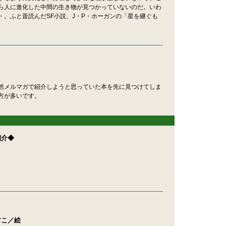
ら人に進化した中間の生き物が見つかっていないのだ。いわ
。ふと昔読んだSF小説、J・P・ホーガンの「星を継ぐも
然メルマガで紹介しようと思っていた本を先に見つけてしま
方が多いです。
紹介◆
すこ／絵