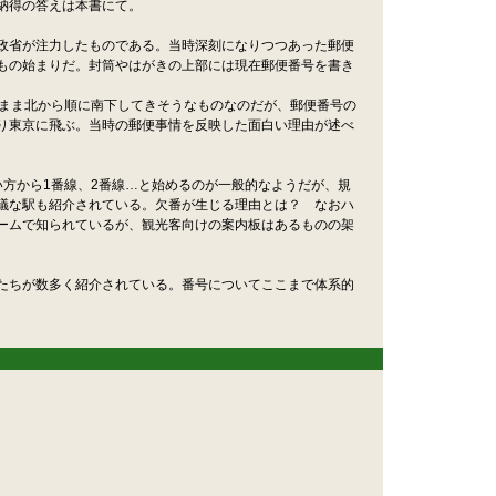
納得の答えは本書にて。
政省が注力したものである。当時深刻になりつつあった郵便
もの始まりだ。封筒やはがきの上部には現在郵便番号を書き
まま北から順に南下してきそうなものなのだが、郵便番号の
きなり東京に飛ぶ。当時の郵便事情を反映した面白い理由が述べ
方から1番線、2番線…と始めるのが一般的なようだが、規
思議な駅も紹介されている。欠番が生じる理由とは？ なおハ
ホームで知られているが、観光客向けの案内板はあるものの架
たちが数多く紹介されている。番号についてここまで体系的