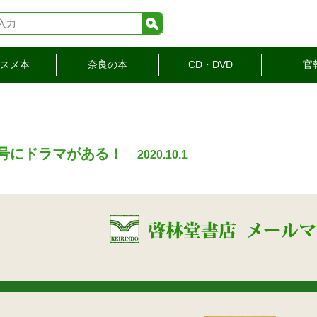
検索
スメ本
奈良の本
CD・DVD
官
番号にドラマがある！
2020.10.1