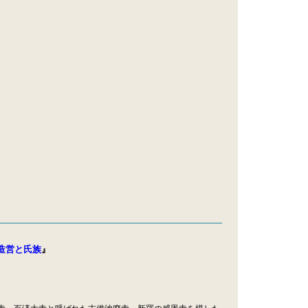
。
造営と氏族
』