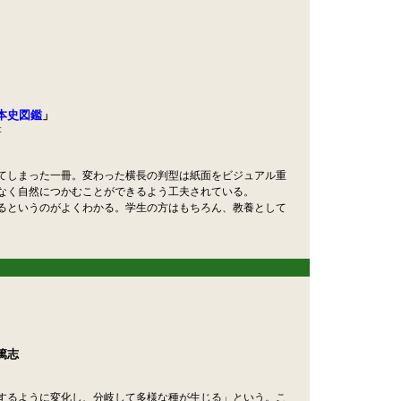
本史図鑑
」
著
てしまった一冊。変わった横長の判型は紙面をビジュアル重
なく自然につかむことができるよう工夫されている。
るというのがよくわかる。学生の方はもちろん、教養として
」
篤志
するように変化し、分岐して多様な種が生じる」という。こ