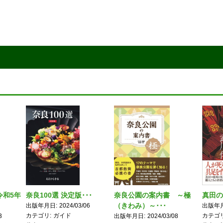
令和5年
奈良100選 決定版･･･
奈良公園の案内書 ～極
真田の
（きわみ）～･･･
出版年月日
2024/03/06
出版年
カテゴリ
ガイド
カテゴ
3
出版年月日
2024/03/08