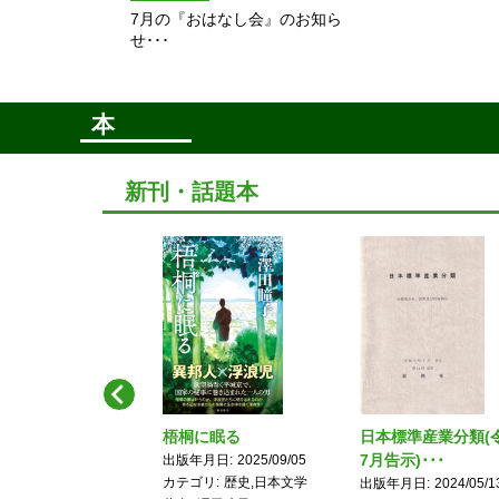
7月の『おはなし会』のお知ら
せ･･･
本
新刊・話題本
Previous
と千歳飴 日本文化、
梧桐に眠る
日本標準産業分類(
の創造力･･･
7月告示)･･･
出版年月日
2025/09/05
カテゴリ
歴史,日本文学
年月日
2021/04/02
出版年月日
2024/05/1