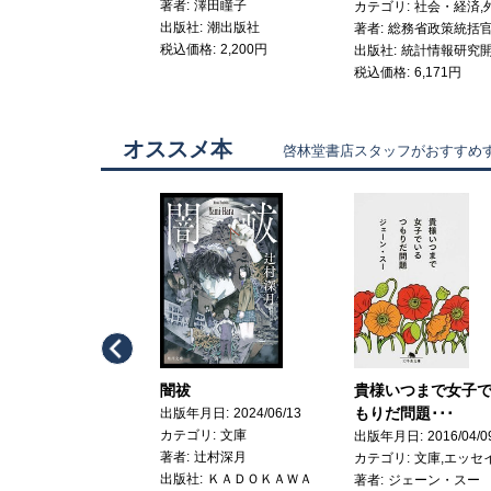
著者
澤田瞳子
ゴリ
エッセイ,ノンフィクション
カテゴリ
出版社
潮出版社
上野誠
著者
税込価格
2,200円
社
小学館
出版社
価格
1,320円
税込価格
6,171円
オススメ本
啓林堂書店スタッフがおすすめ
Previous
の山脈にて クトゥル
闇祓
貴様いつまで女子
話傑作選･･･
もりだ問題･･･
出版年月日
2024/06/13
カテゴリ
文庫
年月日
2020/11/30
出版年月日
2016/04/0
著者
辻村深月
ゴリ
文庫
カテゴリ
文庫,エッセ
出版社
ＫＡＤＯＫＡＷＡ
Ｈ・Ｐ・ラヴクラフト(著/文)南條 竹則(編集)
著者
ジェーン・スー