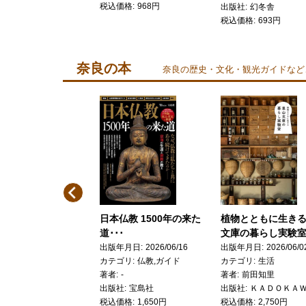
税込価格
968円
社
新潮社
出版社
幻冬舎
価格
825円
税込価格
693円
奈良の本
奈良の歴史・文化・観光ガイドなど
Previous
集のたくらみ 行間に
日本仏教 1500年の来た
植物とともに生き
まれた聖武天皇の･･･
道･･･
文庫の暮らし実験室･
年月日
2025/10/03
出版年月日
2026/06/16
出版年月日
2026/06/0
ゴリ
古代史
カテゴリ
仏教,ガイド
カテゴリ
生活
品田悦一
著者
-
著者
前田知里
社
ＫＡＤＯＫＡＷＡ
出版社
宝島社
出版社
ＫＡＤＯＫＡ
価格
2,200円
税込価格
1,650円
税込価格
2,750円