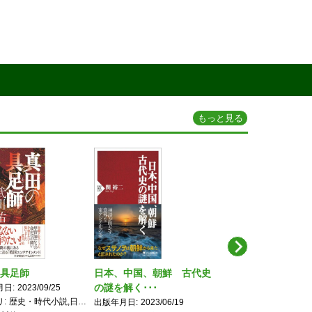
もっと見る
Next
具足師
日本、中国、朝鮮 古代史
癌封じの寺 大安寺の3
の謎を解く･･･
日･･･
月日
2023/09/25
リ
歴史・時代小説,日本文学
出版年月日
2023/06/19
出版年月日
2022/12/13