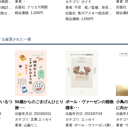
著者
-
著者
社会・経済,外商部・只今のおすすめ
カテゴリ
ガイド
出版社
クリエテ関西
出版社
総務省政策統括官(統計基準担当) ／編
著者
千田 稔／監修、奈良県／編集
税込価格
1,200円
税込価
統計情報研究開発センター
出版社
角川アスキー総合研究所
税込価格
1,650円
する厳選された一冊
でいるつ
50歳からのごきげんひとり
ポール・ヴァーゼンの植物
小鳥の
旅･･･
標本･･･
に向か
9
出版年月日
2023/03/11
出版年月日
2022/07/19
出版年
イ
カテゴリ
文庫,エッセイ
カテゴリ
エッセイ
カテゴ
著者
山脇りこ
著者
ポール・ヴァーゼン(著/文)、堀江 敏幸(著/文)、飯村 弦太(企画/原案)
著者