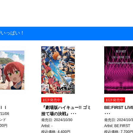
がいっぱい！
好評発売中
好評発売中
ｌｌ
『劇場版ハイキュー!! ゴミ
BE:FIRST LIV
捨て場の決戦』･･･
･･･
/11/06
ンド
発売日
2024/10/30
発売日
2024/10/
200円
Artist
-
Artist
BE:FIRST
税込価格
4,400円
税込価格
7,700