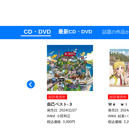
CD・DVD
最新CD・DVD
話題の作品
Previous
売中
好評発売中
好評発売中
ゃん
自己ベスト-３
Ｗｅ ｗｉ
2024/05/22
発売日
2024/11/27
発売日
2024
きものがかり
Artist
小田和正
Artist
結束バ
1,430円
税込価格
3,300円
税込価格
2,