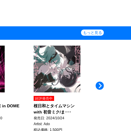
もっと見る
Next
好評発売中
好評発売中
E in DOME
桜日和とタイムマシン
Precious Days
with 初音ミク/ま･･･
発売日
2024/10/23
Artist
竹内まりや
30
発売日
2024/10/24
税込価格
3,410円
Artist
Ado
円
税込価格
1,500円