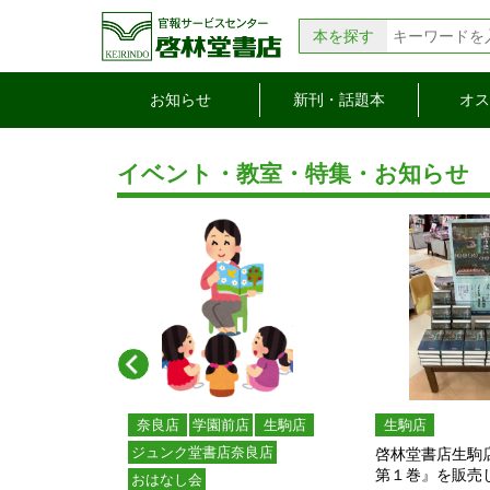
本を探す
お知らせ
新刊・話題本
オス
イベント・教室・特集・お知らせ
Previous
奈良店
学園前店
生駒店
生駒店
ジュンク堂書店奈良店
 年末年始営業時
啓林堂書店生駒
第１巻』を販売し
おはなし会