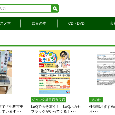
検索
スメ本
奈良の本
CD・DVD
官
ジュンク堂書店奈良店
その他
店で『生駒市史
LaQであそぼう！ LaQハカセ
外商部おすすめ
ています･･･
ブラックがやってくる！･･･
月･･･