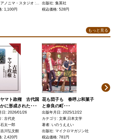
税込価格
1,540円
アノニマ・スタジオ : KTC中央出版
出版社
集英社
格
1,100円
税込価格
528円
もっと見る
Next
ヤマト政権 古代国
花も団子も 春呼ぶ和菓子
豊臣兄弟！ 豊臣秀
かに形成された･･･
と奈良の町･･･
の時代 ＮＨＫシリー･
月日
2026/01/26
出版年月日
2025/12/22
出版年月日
2025/12/08
リ
古代史
カテゴリ
文庫,日本文学
カテゴリ
歴史
白石太一郎
著者
いのうええい
著者
ＮＨＫ出版／編
吉川弘文館
出版社
マイクロマガジン社
出版社
ＮＨＫ出版
格
2,420円
税込価格
781円
税込価格
1,320円