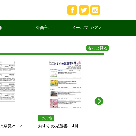
報
外商部
メールマガジン
もっと見る
Next
その他
その他
の奈良本 4
おすすめ児童書 4月
外商部おすすめ
月･･･