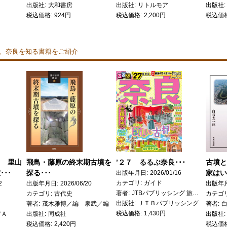
出版社
大和書房
出版社
リトルモア
出版社
税込価格
924円
税込価格
2,200円
税込価
、奈良を知る書籍をご紹介
る 里山
飛鳥・藤原の終末期古墳を
’２７ るるぶ奈良･･･
古墳と
･･
探る･･･
家はい
出版年月日
2026/01/16
カテゴリ
ガイド
2
出版年月日
2026/06/20
出版年
著者
JTBパブリッシング 旅行ガイドブック 編集部／編
カテゴリ
古代史
カテゴ
出版社
ＪＴＢパブリッシング
著者
茂木雅博／編 泉武／編
著者
税込価格
1,430円
ＷＡ
出版社
同成社
出版社
税込価格
2,420円
税込価