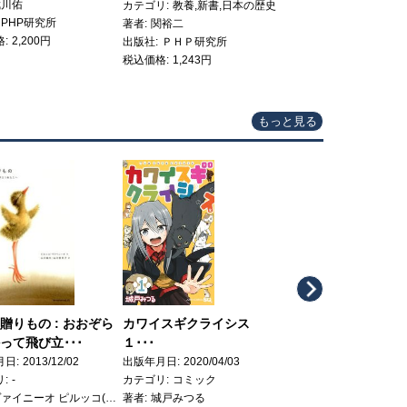
武川佑
カテゴリ
教養,新書,日本の歴史
カテゴリ
エッセイ,日本
PHP研究所
著者
関裕二
著者
格
2,200円
出版社
ＰＨＰ研究所
出版社
西日本出版社
税込価格
1,243円
税込価格
1,650円
もっと見る
Next
贈りもの : おおぞら
カワイスギクライシス
レペゼン母
って飛び立･･･
１･･･
出版年月日
2022/08/10
カテゴリ
日本文学
月日
2013/12/02
出版年月日
2020/04/03
著者
宇野碧
リ
-
カテゴリ
コミック
出版社
講談社
ヴァイニーオ ピルッコ(著/文)、山川 亜希子(翻訳)、山川 紘矢(翻訳
著者
城戸みつる