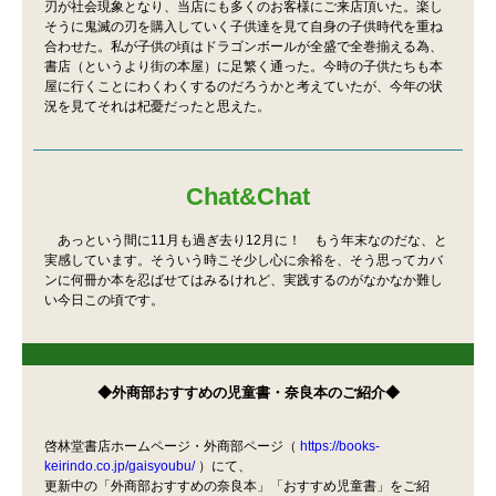
刃が社会現象となり、当店にも多くのお客様にご来店頂いた。楽し
そうに鬼滅の刃を購入していく子供達を見て自身の子供時代を重ね
合わせた。私が子供の頃はドラゴンボールが全盛で全巻揃える為、
書店（というより街の本屋）に足繁く通った。今時の子供たちも本
屋に行くことにわくわくするのだろうかと考えていたが、今年の状
況を見てそれは杞憂だったと思えた。
Chat&Chat
あっという間に11月も過ぎ去り12月に！ もう年末なのだな、と
実感しています。そういう時こそ少し心に余裕を、そう思ってカバ
ンに何冊か本を忍ばせてはみるけれど、実践するのがなかなか難し
い今日この頃です。
◆外商部おすすめの児童書・奈良本のご紹介◆
啓林堂書店ホームページ・外商部ページ（
https://books-
keirindo.co.jp/gaisyoubu/
）にて、
更新中の「外商部おすすめの奈良本」「おすすめ児童書」をご紹