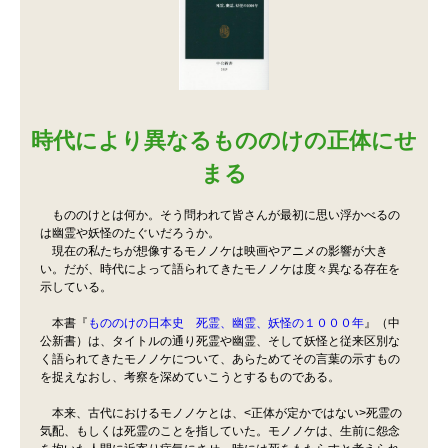
時代により異なるもののけの正体にせ
まる
もののけとは何か。そう問われて皆さんが最初に思い浮かべるの
は幽霊や妖怪のたぐいだろうか。
現在の私たちが想像するモノノケは映画やアニメの影響が大き
い。だが、時代によって語られてきたモノノケは度々異なる存在を
示している。
本書『
もののけの日本史 死霊、幽霊、妖怪の１０００年
』（中
公新書）は、タイトルの通り死霊や幽霊、そして妖怪と従来区別な
く語られてきたモノノケについて、あらためてその言葉の示すもの
を捉えなおし、考察を深めていこうとするものである。
本来、古代におけるモノノケとは、<正体が定かではない>死霊の
気配、もしくは死霊のことを指していた。モノノケは、生前に怨念