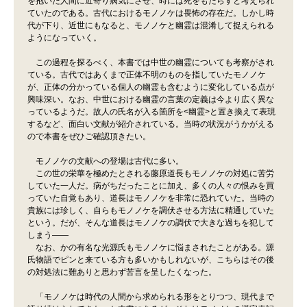
を抱いた人間に近寄り病気にさせ、時には死をもたらすと考えられ
ていたのである。古代におけるモノノケは畏怖の存在だ。しかし時
代が下り、近世にもなると、モノノケと幽霊は混淆して捉えられる
ようになっていく。
この過程を探るべく、本書では中世の幽霊についても考察がされ
ている。古代ではあくまで正体不明のものを指していたモノノケ
が、正体の分かっている個人の幽霊も含むように変化している点が
興味深い。なお、中世における幽霊の言葉の定義は今より広く異な
っているようだ。故人の氏名が入る箇所を<幽霊>と置き換えて表現
するなど、面白い文献が紹介されている。当時の状況がうかがえる
ので本書をぜひご確認頂きたい。
モノノケの文献への登場は古代に多い。
この世の栄華を極めたとされる藤原道長もモノノケの対処に苦労
していた一人だ。病がちだったことに加え、多くの人々の恨みを買
っていた自覚もあり、道長はモノノケを非常に恐れていた。当時の
貴族には珍しく、自らもモノノケを調伏させる方法に精通していた
という。だが、そんな道長はモノノケの調伏で大きな過ちを犯して
しまう――
なお、かの有名な光源氏もモノノケに悩まされたことがある。源
氏物語でピンと来ている方も多いかもしれないが、こちらはその後
の対処法に難ありと思わず苦言を呈したくなった。
「モノノケは時代の人間から求められる形をとりつつ、現代まで