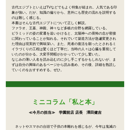
古代エジプトといえばTVなどでもよく特集が組まれ、人気である印
象が強い。だが、知識の偏りから、意外にも歴史の流れを説明する
のは難しく感じる。
本書はそんな古代エジプトについて正しく解説。
ファラオ、王墓、神殿、神々など多岐の分野を網羅している。
ピラミッドの姿の変遷を追いかけると、太陽神への畏怖の念が密接
に関わっていることが知れる。それでいて築造方法が急遽変更され
た理由は現実的で興味深い。また、死者の復活を願ったとされるミ
イラづくりの工程は驚くほど丁寧だ。当時の人々は心臓を重視して
いたのが分かる。大変手間暇がかかっていて少し驚いた。
なじみの薄い人名を読み込むのに少し手こずるかもしれないが、ま
ずは自分の興味のあるページから読み進め、その後、詳細を熟読し
ていくのをおすすめする。ぜひ。
ミニコラム「私と本」
≪今月の担当≫ 学園前店 店長 澤田健吉
ネットやスマホの台頭で子供の本離れを感じるが、今年は鬼滅の