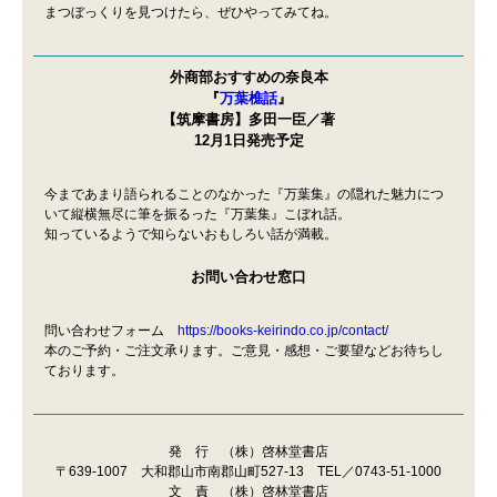
まつぼっくりを見つけたら、ぜひやってみてね。
外商部おすすめの奈良本
『
万葉樵話
』
【筑摩書房】多田一臣／著
12月1日発売予定
今まであまり語られることのなかった『万葉集』の隠れた魅力につ
いて縦横無尽に筆を振るった『万葉集』こぼれ話。
知っているようで知らないおもしろい話が満載。
お問い合わせ窓口
問い合わせフォーム
https://books-keirindo.co.jp/contact/
本のご予約・ご注文承ります。ご意見・感想・ご要望などお待ちし
ております。
発 行 （株）啓林堂書店
〒639-1007 大和郡山市南郡山町527-13 TEL／0743-51-1000
文 責 （株）啓林堂書店