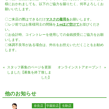
様におかれましても、以下のご協力を賜りたく、何卒よろしくお
願いいたします。
〇ご来店の際はできるだけ
マスクの着用を
お願いします。
〇レジ前ではお客様同士の間隔を
１mほど空けて
お並びくださ
い。
〇お会計時、コイントレーを使用しての金銭授受にご協力をお願
いします。
〇体調不良等がある場合は、外出をお控えいただくことをお勧め
します。
«
スタッフ募集のページを更新
オンラインストアオープン！
»
しました【募集を終了致しま
した】
他のお知らせ
奈良店
学園前店
生駒店