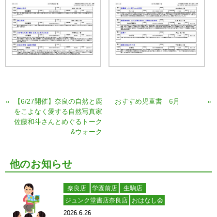
«
【6/27開催】奈良の自然と鹿
おすすめ児童書 6月
»
をこよなく愛する自然写真家
佐藤和斗さんとめぐるトーク
&ウォーク
他のお知らせ
奈良店
学園前店
生駒店
ジュンク堂書店奈良店
おはなし会
2026.6.26