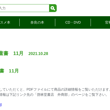
検索
スメ本
奈良の本
CD・DVD
官
童書 11月
2021.10.28
書 11月
していただくと、PDFファイルにて商品の詳細情報をご覧いただけます
情報は下記リンク先の「啓林堂書店 外商部」のページをご覧下さい。
部