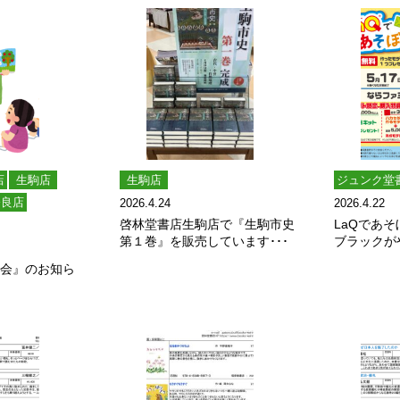
店
生駒店
生駒店
ジュンク堂
奈良店
2026.4.24
2026.4.22
啓林堂書店生駒店で『生駒市史
LaQであそ
第１巻』を販売しています･･･
ブラックが
し会』のお知ら