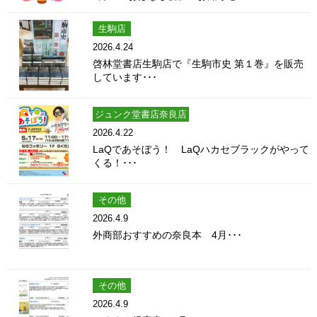
生駒店
2026.4.24
啓林堂書店生駒店で『生駒市史 第１巻』を販売
しています･･･
ジュンク堂書店奈良店
2026.4.22
LaQであそぼう！ LaQハカセブラックがやって
くる！･･･
その他
2026.4.9
外商部おすすめの奈良本 4月･･･
その他
2026.4.9