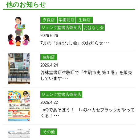
他のお知らせ
奈良店
学園前店
生駒店
ジュンク堂書店奈良店
おはなし会
2026.6.26
7月の『おはなし会』のお知らせ･･･
生駒店
2026.4.24
啓林堂書店生駒店で『生駒市史 第１巻』を販売
しています･･･
ジュンク堂書店奈良店
2026.4.22
LaQであそぼう！ LaQハカセブラックがやって
くる！･･･
その他