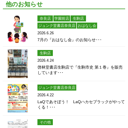
他のお知らせ
奈良店
学園前店
生駒店
ジュンク堂書店奈良店
おはなし会
2026.6.26
7月の『おはなし会』のお知らせ･･･
生駒店
2026.4.24
啓林堂書店生駒店で『生駒市史 第１巻』を販売
しています･･･
ジュンク堂書店奈良店
2026.4.22
LaQであそぼう！ LaQハカセブラックがやって
くる！･･･
その他