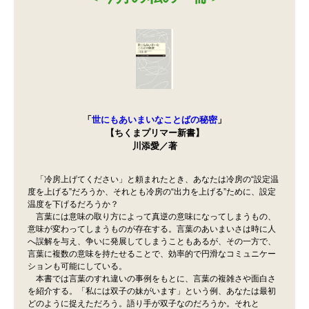
「
世にもあいまいなことばの秘密
」
【ちくまプリマー新書】
川添愛／著
「冷房上げてください」と頼まれたとき、あなたは冷房の“設定温
度を上げる”だろうか、それとも冷房の“出力を上げる”ために、設定
温度を下げるだろうか？
言葉には意味の取り方によって真逆の意味になってしまうもの、
意味が変わってしまうものが存在する。言葉のあいまいさは時に人
へ誤解を与え、争いに発展してしまうこともあるが、その一方で、
言葉に複数の意味を持たせることで、効率的で円滑なコミュニケー
ションも可能にしている。
本書では言葉のすれ違いの事例をもとに、言葉の複雑さや面白さ
を紹介する。「私には双子の妹がいます」という例、あなたは最初
どのように捉えただろう。語り手が双子なのだろうか。それと