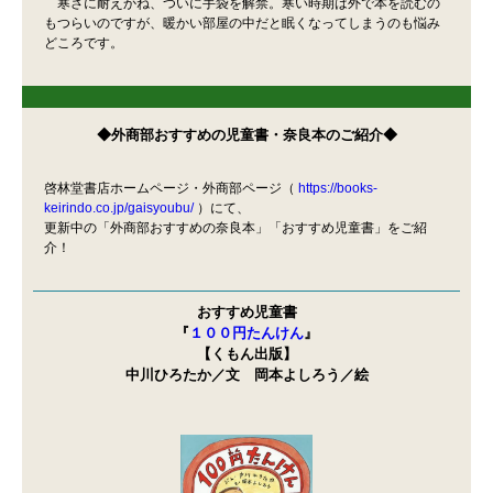
寒さに耐えかね、ついに手袋を解禁。寒い時期は外で本を読むの
もつらいのですが、暖かい部屋の中だと眠くなってしまうのも悩み
どころです。
◆外商部おすすめの児童書・奈良本のご紹介◆
啓林堂書店ホームページ・外商部ページ（
https://books-
keirindo.co.jp/gaisyoubu/
）にて、
更新中の「外商部おすすめの奈良本」「おすすめ児童書」をご紹
介！
おすすめ児童書
『
１００円たんけん
』
【くもん出版】
中川ひろたか／文 岡本よしろう／絵