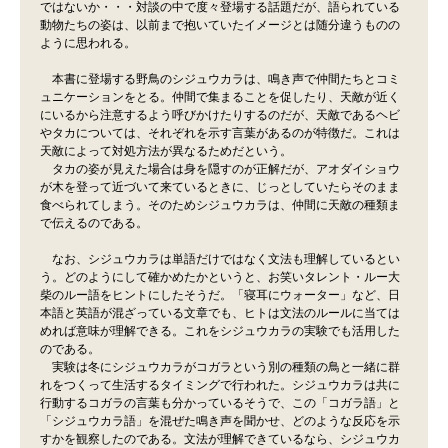
ではないか・・・対談の中で度々登場する話題だが、語られている
動物たちの姿は、以前まで抱いていたイメージとは随分違うものの
ように思われる。
本書に登場する野鳥のシジュウカラは、鳴き声で仲間たちとコミ
ュニケーションをとる。仲間で集まることを促したり、天敵が近く
にいるから注意するよう呼びかけたりするのだが、天敵であるヘビ
やタカについては、それぞれを示す言葉があるのが特徴だ。これは
天敵によって対処方法が異なるためだという。
タカの姿が見えた場合は身を隠すのが正解だが、アオダイショウ
が木を登って近づいて来ているときに、じっとしていたらそのまま
食べられてしまう。そのためシジュウカラは、仲間に天敵の種類ま
で伝えるのである。
なお、シジュウカラは単語だけではなく文法も理解しているとい
う。どのようにして確かめたかというと、お笑いタレント・ルー大
柴のルー語をヒントにしたそうだ。「寝耳にウォーター」など、日
本語と英語が混ざっている文章でも、ヒトは文法のルールに当ては
めれば意味が理解できる。これをシジュウカラの実験でも活用した
のである。
実験は冬にシジュウカラがコガラという別の種類の鳥と一緒に群
れをつくって生活するタイミングで行われた。シジュウカラは共に
行動するコガラの言葉も分かっているそうで、この「コガラ語」と
「シジュウカラ語」を混ぜた鳴き声を聞かせ、どのような反応を示
すかを観察したのである。文法が理解できているなら、シジュウカ