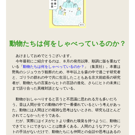
動物たちは何をしゃべっているのか？
あけましておめでとうございます。
今年最初にご紹介するのは、８月の発売以降、順調に版を重ねて
いる「
動物たちは何をしゃべっているのか？
」（集英社）。本書は
野鳥のシジュウカラ観察のため、半年以上を森の中で過ごす研究者
と、ゴリラの群れの中で共に生活したこともある京大前総長の研究
者が、動物たちの言葉からヒトの言語の進化、さらにヒトの未来に
まで語り合った異種対談となっている。
動物がおしゃべりすると言うと不思議に思われる方も多いだろ
う。昔は人間が全ての動物の中で一番優れているという考えがあっ
た。動物には人間ほどの複雑な思考はないとされ、研究もほとんど
されてこなかったそうである。
だが、実際にはイヌがヒトより優れた嗅覚を持つように、動物に
できてヒトにできないことは数多くある。人間のようなアウトプッ
トの手法がないだけで、動物たちにも仲間との会話や思考はあるの