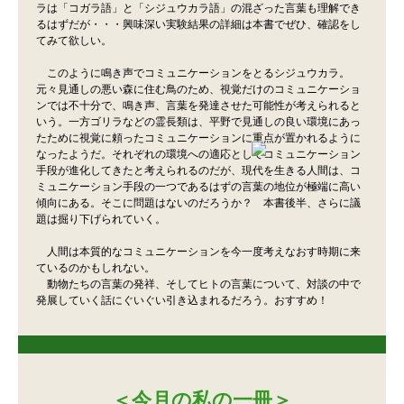
ラは「コガラ語」と「シジュウカラ語」の混ざった言葉も理解でき
るはずだが・・・興味深い実験結果の詳細は本書でぜひ、確認をし
てみて欲しい。
このように鳴き声でコミュニケーションをとる
シジュウカラ。
元々見通しの悪い森に住む鳥のため、視覚だけのコミュニケーショ
ンでは不十分で、鳴き声、言葉を発達させた可能性が考えられると
いう。一方ゴリラなどの霊長類は、平野で見通しの良い環境にあっ
たために視覚に頼ったコミュニケーションに重点が置かれるように
なったようだ。それぞれの環境への適応としてコミュニケーション
手段が進化してきたと考えられるのだが、現代を生きる人間は、コ
ミュニケーション手段の一つであるはずの言葉の地位が極端に高い
傾向にある。そこに問題はないのだろうか？ 本書後半、さらに議
題は掘り下げられていく。
人間は本質的なコミュニケーションを今一度考えなおす時期に来
ているのかもしれない。
動物たちの言葉の発祥、そしてヒトの言葉について、対談の中で
発展していく話にぐいぐい引き込まれるだろう。おすすめ！
＜今月の私の一冊＞