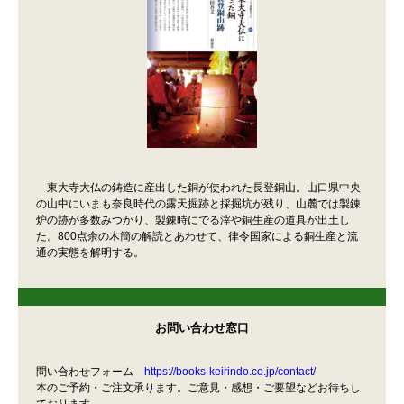
東大寺大仏の鋳造に産出した銅が使われた長登銅山。山口県中央
の山中にいまも奈良時代の露天掘跡と採掘坑が残り、山麓では製錬
炉の跡が多数みつかり、製錬時にでる滓や銅生産の道具が出土し
た。800点余の木簡の解読とあわせて、律令国家による銅生産と流
通の実態を解明する。
お問い合わせ窓口
問い合わせフォーム
https://books-keirindo.co.jp/contact/
本のご予約・ご注文承ります。ご意見・感想・ご要望などお待ちし
ております。